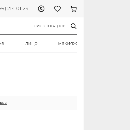
99) 214-01-24
ье
лицо
макияж
ичии