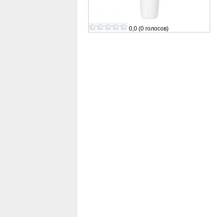
0,0
(
0
голосов)