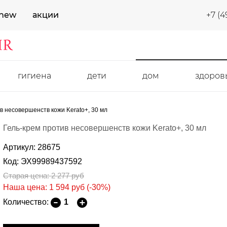
new
акции
+7 (4
гигиена
дети
дом
здоров
в несовершенств кожи Kerato+, 30 мл
Гель-крем против несовершенств кожи Kerato+, 30 мл
Артикул: 28675
Код: ЭХ99989437592
Старая цена: 2 277
руб
Наша цена: 1 594
руб
(-30%)
Количество: