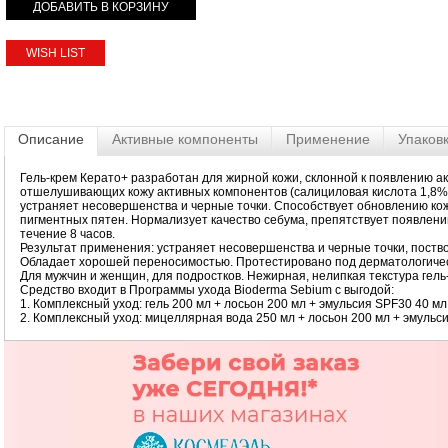
WISH LIST
Описание
Активные компоненты
Применение
Упаков
Гель-крем Керато+ разработан для жирной кожи, склонной к появлению 
отшелушивающих кожу активных компонентов (салициловая кислота 1,8%,
устраняет несовершенства и черные точки. Способствует обновлению ко
пигментных пятен. Нормализует качество себума, препятствует появлен
течение 8 часов.
Результат применения: устраняет несовершенства и черные точки, пост
Обладает хорошей переносимостью. Протестировано под дерматологиче
Для мужчин и женщин, для подростков. Нежирная, нелипкая текстура гель
Средство входит в Программы ухода Bioderma Sebium с выгодой:
1. Комплексный уход: гель 200 мл + лосьон 200 мл + эмульсия SPF30 40 мл
2. Комплексный уход: мицеллярная вода 250 мл + лосьон 200 мл + эмульси