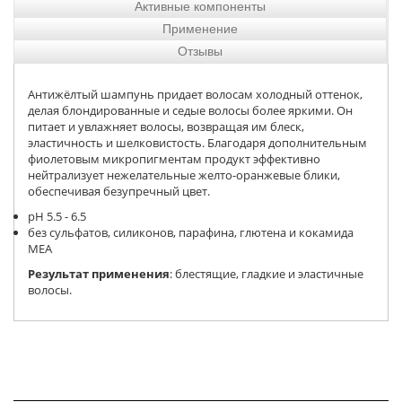
Активные компоненты
Применение
Отзывы
Антижёлтый шампунь придает волосам холодный оттенок,
делая блондированные и седые волосы более яркими. Он
питает и увлажняет волосы, возвращая им блеск,
эластичность и шелковистость. Благодаря дополнительным
фиолетовым микропигментам продукт эффективно
нейтрализует нежелательные желто-оранжевые блики,
обеспечивая безупречный цвет.
pH 5.5 - 6.5
без сульфатов, силиконов, парафина, глютена и кокамида
MEA
Результат применения
: блестящие, гладкие и эластичные
волосы.