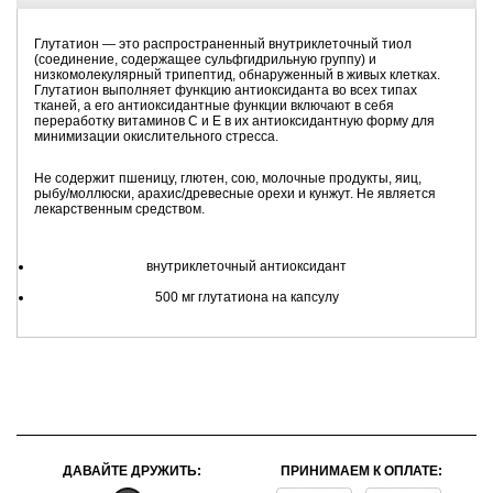
Глутатион — это распространенный внутриклеточный тиол
(соединение, содержащее сульфгидрильную группу) и
низкомолекулярный трипептид, обнаруженный в живых клетках.
Глутатион выполняет функцию антиоксиданта во всех типах
тканей, а его антиоксидантные функции включают в себя
переработку витаминов С и Е в их антиоксидантную форму для
минимизации окислительного стресса.
Не содержит пшеницу, глютен, сою, молочные продукты, яиц,
рыбу/моллюски, арахис/древесные орехи и кунжут. Не является
лекарственным средством.
внутриклеточный антиоксидант
500 мг глутатиона на капсулу
ДАВАЙТЕ ДРУЖИТЬ:
ПРИНИМАЕМ К ОПЛАТЕ: