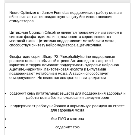
Neuro Optimizer от Jarrow Formulas поддерживает работу мозга и
обеспечивает антиоксидантную защиту без использования
стимуляторов.
Цитиколин Cognizin Citicoline является промежуточным звеном в
синтезе фосфатидилхолина, компонента серого вещества
мозговой ткани. Цитиколин поддерживает метаболизм мозга,
способствуя синтезу нейромедиатора ацетилхолина.
Фосфатидилсерин Sharp-PS Phosphatidylserine поддерживает
реакцию мозга на обычный стресс. Антиоксиданты ацетил-L-
карнитин и таурин помогают поддерживать здоровье нейронов.
Ацетил-L-карнитин, пантотеновая кислота и L-глутамин
поддерживают метаболизм мозга. А таурин способствует
осморегуляции. Не является лекарственным средством.
содержит семь питательных веществ для поддержания здоровья и
работы мозга без использования стимуляторов
поддерживает работу нейронов и нормальную реакцию на стресс
для здоровья мозга
без ГМО и глютена
содержит сою