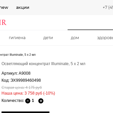
new
акции
+7 (4
гигиена
дети
дом
здоров
рат Illuminate, 5 x 2 мл
Осветляющий концентрат Illuminate, 5 x 2 мл
Артикул: A9008
Код: ЭХ99989460498
Старая цена: 4 175
руб
Наша цена: 3 758
руб
(-10%)
Количество: