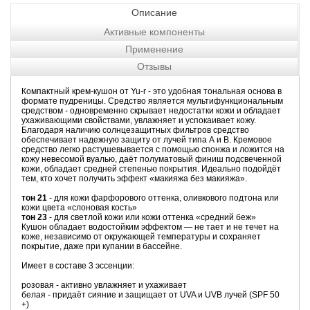
Описание
Активные компоненты
Применение
Отзывы
Компактный крем-кушон от Yu-r - это удобная тональная основа в
формате пудреницы. Средство является мультифункциональным
средством - одновременно скрывает недостатки кожи и обладает
ухаживающими свойствами, увлажняет и успокаивает кожу.
Благодаря наличию солнцезащитных фильтров средство
обеспечивает надежную защиту от лучей типа А и В. Кремовое
средство легко растушевывается с помощью спонжа и ложится на
кожу невесомой вуалью, даёт полуматовый финиш подсвеченной
кожи, обладает средней степенью покрытия. Идеально подойдёт
тем, кто хочет получить эффект «макияжа без макияжа».
тон 21
- для кожи фарфорового оттенка, оливкового подтона или
кожи цвета «слоновая кость»
тон 23
- для светлой кожи или кожи оттенка «средний беж»
Кушон обладает водостойким эффектом — не тает и не течет на
коже, независимо от окружающей температуры и сохраняет
покрытие, даже при купании в бассейне.
Имеет в составе 3 эссенции:
розовая - активно увлажняет и ухаживает
белая - придаёт сияние и защищает от UVA и UVB лучей (SPF 50
+)