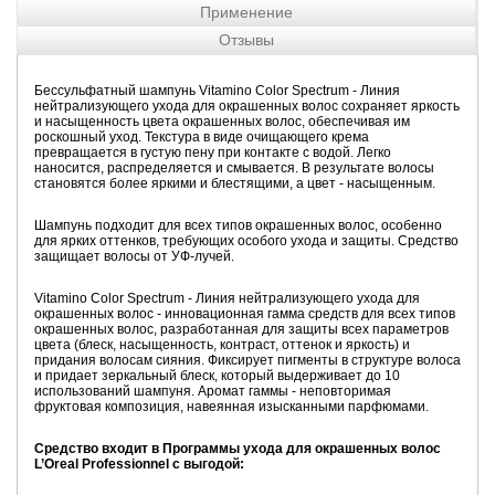
Применение
Отзывы
Бессульфатный шампунь Vitamino Color Spectrum - Линия
нейтрализующего ухода для окрашенных волос сохраняет яркость
и насыщенность цвета окрашенных волос, обеспечивая им
роскошный уход. Текстура в виде очищающего крема
превращается в густую пену при контакте с водой. Легко
наносится, распределяется и смывается. В результате волосы
становятся более яркими и блестящими, а цвет - насыщенным.
Шампунь подходит для всех типов окрашенных волос, особенно
для ярких оттенков, требующих особого ухода и защиты. Средство
защищает волосы от УФ-лучей.
Vitamino Color Spectrum - Линия нейтрализующего ухода для
окрашенных волос - инновационная гамма средств для всех типов
окрашенных волос, разработанная для защиты всех параметров
цвета (блеск, насыщенность, контраст, оттенок и яркость) и
придания волосам сияния. Фиксирует пигменты в структуре волоса
и придает зеркальный блеск, который выдерживает до 10
использований шампуня. Аромат гаммы - неповторимая
фруктовая композиция, навеянная изысканными парфюмами.
Средство входит в Программы ухода для окрашенных волос
L’Oreal Professionnel с выгодой: