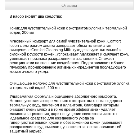
Отзывы
В набор входят два средства:
Тоник для чувствительной кожи с экстрактом хлопка и термальной
водой, 200 мл
Мгновенный комфорт для самой чувствительной кожи. Comfort
lotion с экстрактом хлопка завершает обязательный этап
очищения с Comfort Cleansing Milk в уходе за чувствительной и
склонной к сухости кожей. Успокаивает, увлажняет и смягчает кожу,
уменьшает признаки раздражения и воспаления. Снижает
реакцию кожи на внешние воздействия. Подготавливает к более
глубокому проникновению активных ингредиентов последующего
косметического ухода.
Очищающее молочко для чувствительной кожи с экстрактом хлопка
и термальной водой, 200 мл
Ультрамягкая формула и ощущение абсолютного комфорта.
Нежное успокаивающее молочко с экстрактом хлопка содержит
термальную воду, пантенол и аллантоин, благодаря которым
очищает очень мягко и в то же время эффективно - удаляет
макияж и загрязнения, дарит ощущение свежести и чистоты.
Идеальное средство для ежедневного ухода за
гиперчувствительной, сухой и обезвоженной кожей: уменьшает
раздражение и зуд, смягчает, увлажняет и восстанавливает её
защитный барьер.