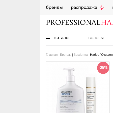
бренды
распродажа
каталог
волосы
Главная
|
Бренды
|
Sesderma
|
Набор "Очищение
-25%