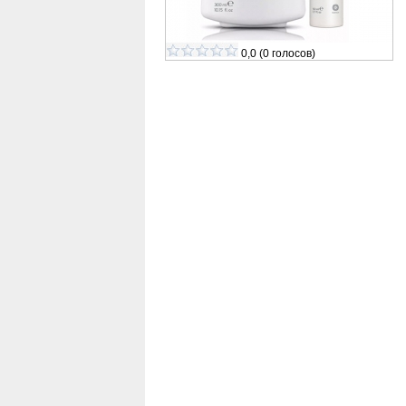
0,0
(
0
голосов)