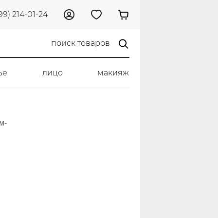
99) 214-01-24
ье
лицо
макияж
м-