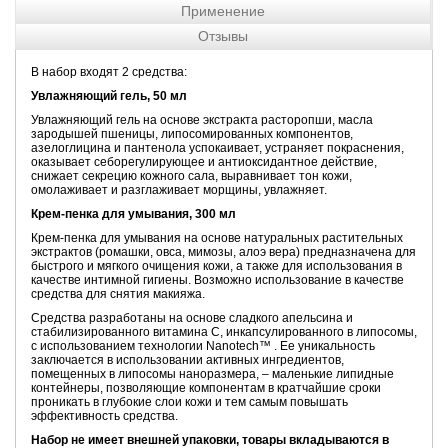
Применение
Отзывы
В набор входят 2 средства:
Увлажняющий гель, 50 мл
Увлажняющий гель на основе экстракта расторопши, масла
зародышей пшеницы, липосомированных компонентов,
азелоглицина и пантенола успокаивает, устраняет покраснения,
оказывает себорегулирующее и антиоксидантное действие,
снижает секрецию кожного сала, выравнивает тон кожи,
омолаживает и разглаживает морщины, увлажняет.
Крем-пенка для умывания, 300 мл
Крем-пенка для умывания на основе натуральных растительных
экстрактов (ромашки, овса, мимозы, алоэ вера) предназначена для
быстрого и мягкого очищения кожи, а также для использования в
качестве интимной гигиены. Возможно использование в качестве
средства для снятия макияжа.
Средства разработаны на основе сладкого апельсина и
стабилизированного витамина С, инкапсулированного в липосомы,
с использованием технологии Nanotech™ . Ее уникальность
заключается в использовании активных ингредиентов,
помещенных в липосомы наноразмера, – маленькие липидные
контейнеры, позволяющие компонентам в кратчайшие сроки
проникать в глубокие слои кожи и тем самым повышать
эффективность средства.
Набор не имеет внешней упаковки, товары вкладываются в