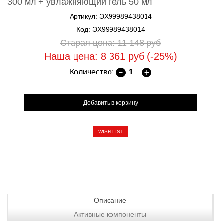
300 мл + увлажняющий гель 50 мл
Артикул: ЭХ99989438014
Код: ЭХ99989438014
Старая цена: 11 148
руб
Наша цена: 8 361
руб
(-25%)
Количество:
WISH LIST
Описание
Активные компоненты