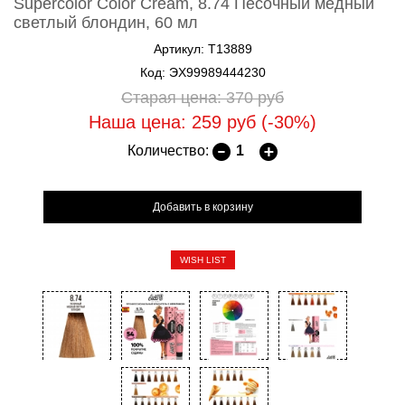
Supercolor Color Cream, 8.74 Песочный медный
светлый блондин, 60 мл
Артикул: T13889
Код: ЭХ99989444230
Старая цена: 370
руб
Наша цена: 259
руб
(-30%)
Количество:
WISH LIST