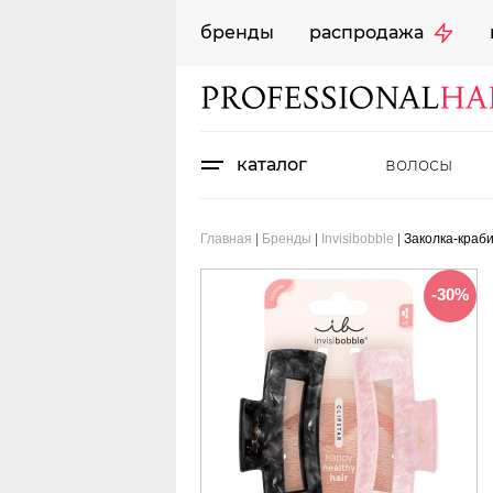
бренды
распродажа
каталог
волосы
Главная
|
Бренды
|
Invisibobble
|
Заколка-краби
-30%