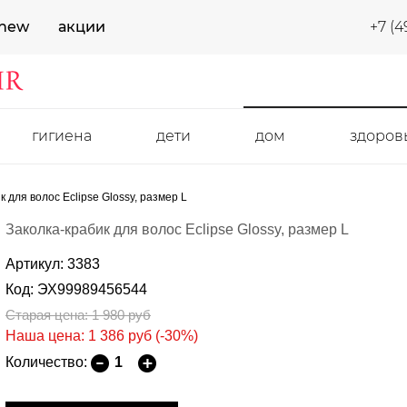
new
акции
+7 (4
гигиена
дети
дом
здоров
к для волос Eclipse Glossy, размер L
Заколка-крабик для волос Eclipse Glossy, размер L
Артикул: 3383
Код: ЭХ99989456544
Старая цена: 1 980
руб
Наша цена: 1 386
руб
(-30%)
Количество: